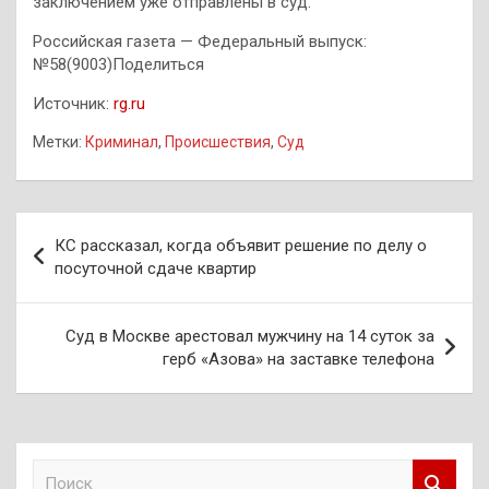
заключением уже отправлены в суд.
Российская газета — Федеральный выпуск:
№58(9003)Поделиться
Источник:
rg.ru
Метки:
Криминал
,
Происшествия
,
Суд
Навигация
КС рассказал, когда объявит решение по делу о
по
посуточной сдаче квартир
записям
Суд в Москве арестовал мужчину на 14 суток за
герб «Азова» на заставке телефона
П