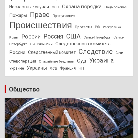
Охрана порядка
Несчастные случаи
Подмосковье
ООН
Право
Пожары
Преступления
Происшествия
Протесты
РФ
Республика
США
России
Россия
Санкт-Петербург
Санкт-
Крым
Следственного комитета
Петербурге
Си Цзиньпин
Следствие
России
Следственный комитет
Сочи
Украина
Суд
Спецоперации
Стихийные бедствия
Украины
ЧП
Украине
ФСБ
Франция
Общество