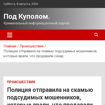
Перейти
Суббота, 8 августа, 2026
к
содержимому
Под Куполом.
Криминальный информационный портал.
Главная
Происшествия
Полиция отправила на скамью подсудимых мошенников,
которые врали, что продавали сахар
ПРОИСШЕСТВИЯ
Полиция отправила на скамью
подсудимых мошенников,
которые врали, что продавали