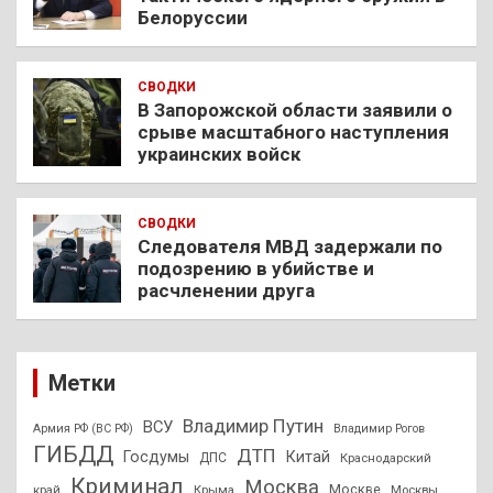
Белоруссии
СВОДКИ
В Запорожской области заявили о
срыве масштабного наступления
украинских войск
СВОДКИ
Следователя МВД задержали по
подозрению в убийстве и
расчленении друга
Метки
Владимир Путин
ВСУ
Армия РФ (ВС РФ)
Владимир Рогов
ГИБДД
ДТП
Госдумы
Китай
ДПС
Краснодарский
Криминал
Москва
Москве
край
Крыма
Москвы