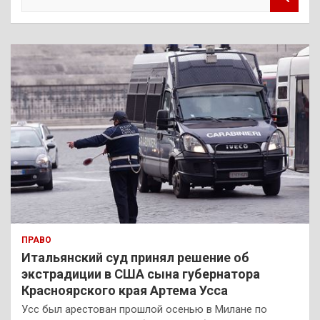
о
и
с
к
ПРАВО
Итальянский суд принял решение об
экстрадиции в США сына губернатора
Красноярского края Артема Усса
Усс был арестован прошлой осенью в Милане по