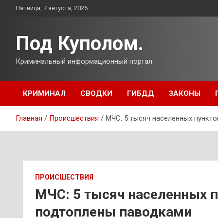
Перейти
Пятница, 7 августа, 2026
к
содержимому
Под Куполом.
Криминальный информационный портал.
КРИМИНАЛ
СВОДКИ
ГИБДД
ЗАКОНЫ
Главная
Происшествия
МЧС: 5 тысяч населенных пункт
ПРОИСШЕСТВИЯ
МЧС: 5 тысяч населенных п
подтоплены паводками