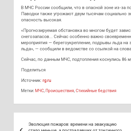
В МЧС России сообщили, что в опасной зоне из-за п
Паводки также угрожают двум тысячам социально зн
опасность высокая.
«Прогнозируемая обстановка во многом будет завис
снегозапасов…. Сейчас особенно важно своевремен
мероприятия — берегоукрепление, подрывы льда на з
льда», — сообщили в ведомстве со ссылкой на слов
Сейчас, по данным МЧС, подтопления коснулись 86 м
Поделиться
Источник:
rg.ru
Метки:
МЧС
,
Происшествия
,
Стихийные бедствия
Навигация
Эволюция пожаров: времени на эвакуацию
по
стало меньше, а пострадавших от токсичного