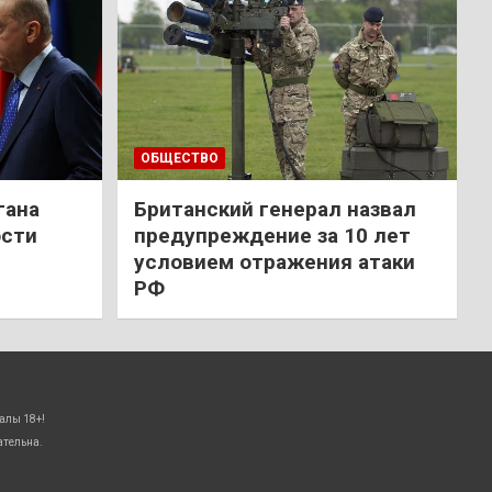
ОБЩЕСТВО
гана
Британский генерал назвал
ости
предупреждение за 10 лет
условием отражения атаки
РФ
алы 18+!
ательна.