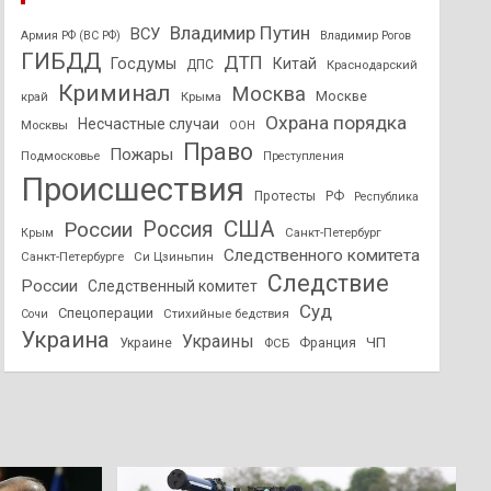
Владимир Путин
ВСУ
Армия РФ (ВС РФ)
Владимир Рогов
ГИБДД
ДТП
Госдумы
Китай
ДПС
Краснодарский
Криминал
Москва
Москве
край
Крыма
Охрана порядка
Несчастные случаи
Москвы
ООН
Право
Пожары
Подмосковье
Преступления
Происшествия
Протесты
РФ
Республика
США
России
Россия
Санкт-Петербург
Крым
Следственного комитета
Санкт-Петербурге
Си Цзиньпин
Следствие
России
Следственный комитет
Суд
Спецоперации
Стихийные бедствия
Сочи
Украина
Украины
ЧП
Украине
ФСБ
Франция