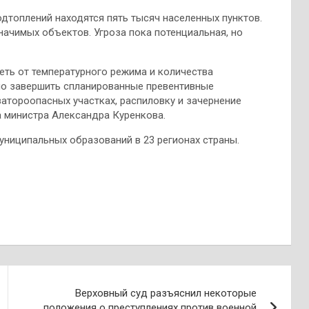
одтоплений находятся пять тысяч населенных пунктов.
ачимых объектов. Угроза пока потенциальная, но
еть от температурного режима и количества
но завершить спланированные превентивные
атороопасных участках, распиловку и зачернение
а министра Александра Куренкова.
униципальных образований в 23 регионах страны.
Верховный суд разъяснил некоторые
положения о преступлениях против военной