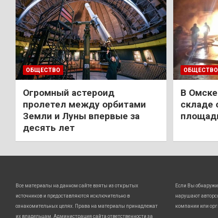
ОБЩЕСТВО
ОБЩЕСТВО
Огромный астероид
В Омске
пролетел между орбитами
складе 
Земли и Луны впервые за
площади
десять лет
Все материалы на данном сайте взяты из открытых
Если Вы обнаружи
источников и предоставляются исключительно в
нарушают авторс
ознакомительных целях. Права на материалы принадлежат
компании или орг
их владельцам. Администрация сайта ответственности за