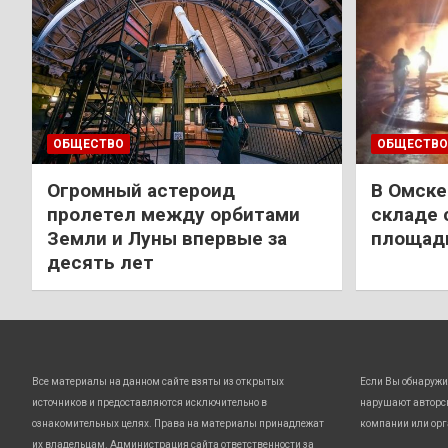
ОБЩЕСТВО
ОБЩЕСТВО
Огромный астероид
В Омске
пролетел между орбитами
складе 
Земли и Луны впервые за
площади
десять лет
Все материалы на данном сайте взяты из открытых
Если Вы обнаружи
источников и предоставляются исключительно в
нарушают авторс
ознакомительных целях. Права на материалы принадлежат
компании или орг
их владельцам. Администрация сайта ответственности за