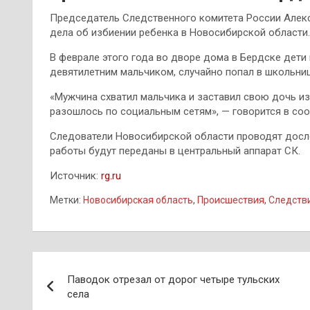
Председатель Следственного комитета России Алек
дела об избиении ребенка в Новосибирской области.
В феврале этого года во дворе дома в Бердске дети
девятилетним мальчиком, случайно попал в школьниц
«Мужчина схватил мальчика и заставил свою дочь изб
разошлось по социальным сетям», — говорится в со
Следователи Новосибирской области проводят досле
работы будут переданы в центральный аппарат СК.
Источник:
rg.ru
Метки:
Новосибирская область
,
Происшествия
,
Следств
Навигация
Паводок отрезал от дорог четыре тульских
по
села