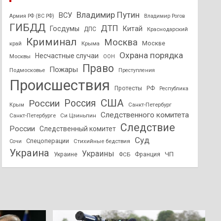
Владимир Путин
ВСУ
Армия РФ (ВС РФ)
Владимир Рогов
ГИБДД
ДТП
Госдумы
Китай
ДПС
Краснодарский
Криминал
Москва
Москве
край
Крыма
Охрана порядка
Несчастные случаи
Москвы
ООН
Право
Пожары
Подмосковье
Преступления
Происшествия
Протесты
РФ
Республика
США
России
Россия
Санкт-Петербург
Крым
Следственного комитета
Санкт-Петербурге
Си Цзиньпин
Следствие
России
Следственный комитет
Суд
Спецоперации
Стихийные бедствия
Сочи
Украина
Украины
ЧП
Украине
ФСБ
Франция