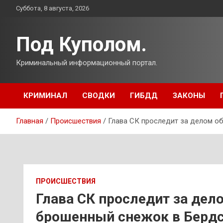
Перейти
Суббота, 8 августа, 2026
к
содержимому
Под Куполом.
Криминальный информационный портал.
КРИМИНАЛ
СВОДКИ
ГИБДД
ЗАКОНЫ
Главная
Происшествия
Глава СК проследит за делом о
ПРОИСШЕСТВИЯ
Глава СК проследит за дел
брошенный снежок в Берд