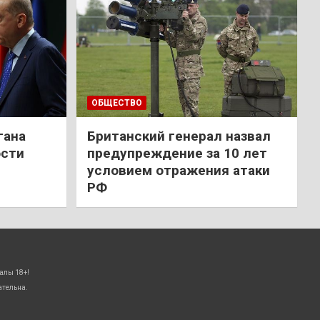
ОБЩЕСТВО
гана
Британский генерал назвал
ости
предупреждение за 10 лет
условием отражения атаки
РФ
алы 18+!
ательна.