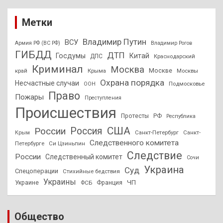
Метки
Владимир Путин
ВСУ
Армия РФ (ВС РФ)
Владимир Рогов
ГИБДД
ДТП
Госдумы
Китай
ДПС
Краснодарский
Криминал
Москва
Москве
край
Крыма
Москвы
Охрана порядка
Несчастные случаи
Подмосковье
ООН
Право
Пожары
Преступления
Происшествия
Протесты
РФ
Республика
США
России
Россия
Санкт-Петербург
Санкт-
Крым
Следственного комитета
Петербурге
Си Цзиньпин
Следствие
России
Следственный комитет
Сочи
Украина
Суд
Спецоперации
Стихийные бедствия
Украины
ЧП
Украине
ФСБ
Франция
Общество