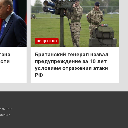
ОБЩЕСТВО
гана
Британский генерал назвал
ости
предупреждение за 10 лет
условием отражения атаки
РФ
алы 18+!
ательна.