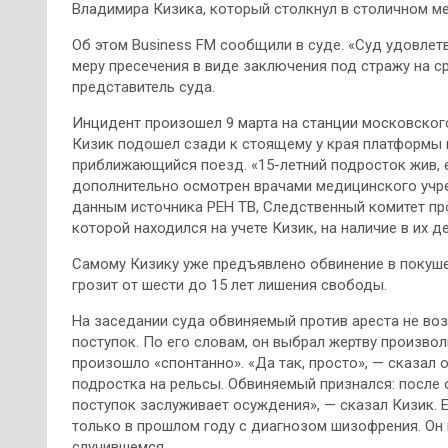
Владимира Кизика, который столкнул в столичном ме
Об этом Business FM сообщили в суде. «Суд удовле
меру пресечения в виде заключения под стражу на ср
представитель суда.
Инцидент произошел 9 марта на станции московского
Кизик подошел сзади к стоящему у края платформы 
приближающийся поезд. «15-летний подросток жив, е
дополнительно осмотрен врачами медицинского учр
данным источника РЕН ТВ, Следственный комитет пр
которой находился на учете Кизик, на наличие в их д
Самому Кизику уже предъявлено обвинение в покушении 
грозит от шести до 15 лет лишения свободы.
На заседании суда обвиняемый против ареста не во
поступок. По его словам, он выбрал жертву произволь
произошло «спонтанно». «Да так, просто», — сказал 
подростка на рельсы. Обвиняемый признался: после 
поступок заслуживает осуждения», — сказал Кизик. Е
только в прошлом году с диагнозом шизофрения. Он 
случившемся.