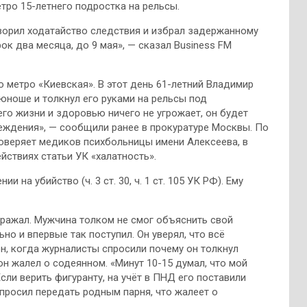
тро 15-летнего подростка на рельсы.
творил ходатайство следствия и избрал задержанному
ок два месяца, до 9 мая», — сказал Business FM
 метро «Киевская». В этот день 61-летний Владимир
юноше и толкнул его руками на рельсы под
го жизни и здоровью ничего не угрожает, он будет
еждения», — сообщили ранее в прокуратуре Москвы. По
оверяет медиков психбольницы имени Алексеева, в
ействиях статьи УК «халатность».
на убийство (ч. 3 ст. 30, ч. 1 ст. 105 УК РФ). Ему
зражал. Мужчина толком не смог объяснить свой
но и впервые так поступил. Он уверял, что всё
он, когда журналисты спросили почему он толкнул
он жалел о содеянном. «Минут 10-15 думал, что мой
сли верить фигуранту, на учёт в ПНД его поставили
просил передать родным парня, что жалеет о