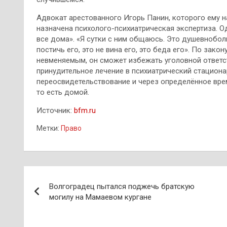
Адвокат арестованного Игорь Панин, которого ему на
назначена психолого-психиатрическая экспертиза. Од
все дома». «Я сутки с ним общаюсь. Это душевнобо
постичь его, это не вина его, это беда его». По зако
невменяемым, он сможет избежать уголовной ответст
принудительное лечение в психиатрический стациона
переосвидетельствование и через определённое врем
то есть домой.
Источник:
bfm.ru
Метки:
Право
Навигация
Волгоградец пытался поджечь братскую
по
могилу на Мамаевом кургане
записям