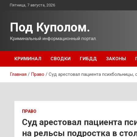
Перейти
Пятница, 7 августа, 2026
к
содержимому
Под Куполом.
Криминальный информационный портал.
КРИМИНАЛ
СВОДКИ
ГИБДД
ЗАКОНЫ
Главная
Право
Суд арестовал пациента психбольницы, 
ПРАВО
Суд арестовал пациента п
на рельсы подростка в сто