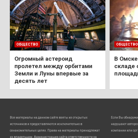
ОБЩЕСТВО
ОБЩЕСТВО
Огромный астероид
В Омске
пролетел между орбитами
складе 
Земли и Луны впервые за
площади
десять лет
Все материалы на данном сайте взяты из открытых
Если Вы обнаружи
источников и предоставляются исключительно в
нарушают авторс
ознакомительных целях. Права на материалы принадлежат
компании или орг
их владельцам. Администрация сайта ответственности за