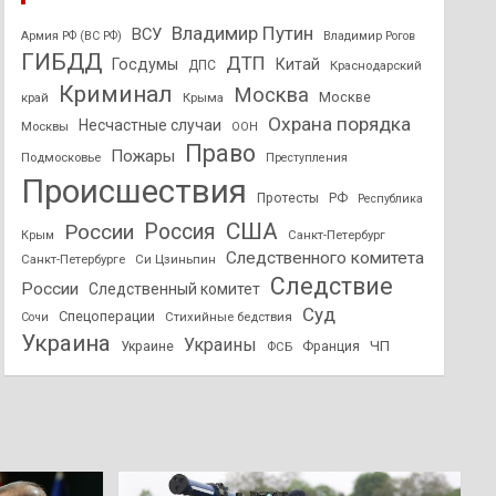
Владимир Путин
ВСУ
Армия РФ (ВС РФ)
Владимир Рогов
ГИБДД
ДТП
Госдумы
Китай
ДПС
Краснодарский
Криминал
Москва
Москве
край
Крыма
Охрана порядка
Несчастные случаи
Москвы
ООН
Право
Пожары
Подмосковье
Преступления
Происшествия
Протесты
РФ
Республика
США
России
Россия
Санкт-Петербург
Крым
Следственного комитета
Санкт-Петербурге
Си Цзиньпин
Следствие
России
Следственный комитет
Суд
Спецоперации
Стихийные бедствия
Сочи
Украина
Украины
ЧП
Украине
ФСБ
Франция