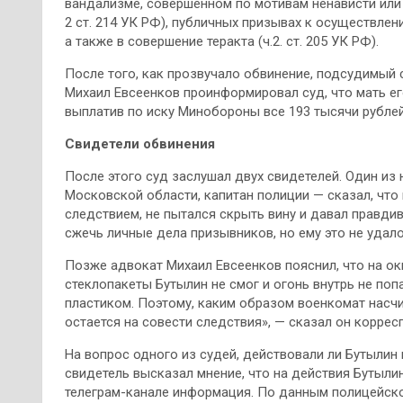
вандализме, совершенном по мотивам ненависти или
2 ст. 214 УК РФ), публичных призывах к осуществлени
а также в совершение теракта (ч.2. ст. 205 УК РФ).
После того, как прозвучало обвинение, подсудимый с
Михаил Евсеенков проинформировал суд, что мать ег
выплатив по иску Минобороны все 193 тысячи рублей
Свидетели обвинения
После этого суд заслушал двух свидетелей. Один и
Московской области, капитан полиции — сказал, что
следствием, не пытался скрыть вину и давал правди
сжечь личные дела призывников, но ему это не удало
Позже адвокат Михаил Евсеенков пояснил, что на ок
стеклопакеты Бутылин не смог и огонь внутрь не по
пластиком. Поэтому, каким образом военкомат насчит
остается на совести следствия», — сказал он коррес
На вопрос одного из судей, действовали ли Бутылин 
свидетель высказал мнение, что на действия Бутыли
телеграм-канале информация. По данным полицейског