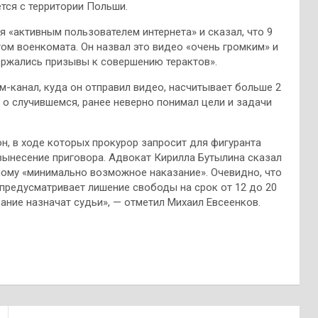
тся с территории Польши.
я «активным пользователем интернета» и сказал, что 9
гом военкомата. Он назвал это видео «очень громким» и
ержались призывы к совершению терактов».
м-канал, куда он отправил видео, насчитывает больше 2
т о случившемся, ранее неверно понимал цели и задачи
он, в ходе которых прокурор запросит для фигуранта
 вынесение приговора. Адвокат Кирилла Бутылина сказал
ному «минимально возможное наказание». Очевидно, что
 предусматривает лишение свободы на срок от 12 до 20
зание назначат судьи», — отметил Михаил Евсеенков.