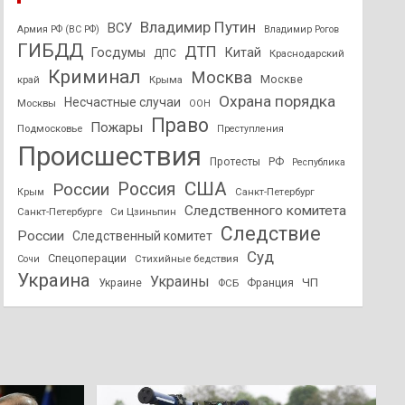
Владимир Путин
ВСУ
Армия РФ (ВС РФ)
Владимир Рогов
ГИБДД
ДТП
Госдумы
Китай
ДПС
Краснодарский
Криминал
Москва
Москве
край
Крыма
Охрана порядка
Несчастные случаи
Москвы
ООН
Право
Пожары
Подмосковье
Преступления
Происшествия
Протесты
РФ
Республика
США
России
Россия
Санкт-Петербург
Крым
Следственного комитета
Санкт-Петербурге
Си Цзиньпин
Следствие
России
Следственный комитет
Суд
Спецоперации
Стихийные бедствия
Сочи
Украина
Украины
ЧП
Украине
ФСБ
Франция