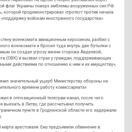
ой флаг Украины поверх эмблемы вооруженных сил РФ.
ь, которой продемонстрировал «протест против начала
, «поддержку войскам иностранного государства».
 стену военкомата авиационным керосином, разбил с
ого военкомата и бросил туда внутрь две бутылки с
амым он создал угрозу жизни сторожа Авдеевой,
та (ОВК) и вызвал страх у граждан, поддерживающих
ыми действиями по отношению к ним и их имуществу»,
инил значительный ущерб Министерству обороны на
лительного времени работу комиссариата».
жил в оппозиционный телеграм-канал, после чего
я выехать в Литву, где рассчитывал получить
граничном пункте в Гродненской области его задержали
.
 марта арестовали. Ему предъявили обвинение в