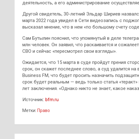
деятельность, а его администрирование осуществляе
Другой свидетель, 30-летний Эльдар Шириев назвалс
марта 2022 года увидел в Сети видеозапись с поджо
высказал мнение, что в нем «по большому счету сод
Сам Бутылин пояснил, что упомянутый в деле телегра
млн человек. Он заявил, что раскаивается и сожалее
СВО и сейчас «пересмотрел свои взгляды».
Ожидается, что 15 марта в суде пройдут прения стор
срок, он скажет последнее слово, а суд удалится на
Business FM, что будет просить назначить подзащит
срок будет реальным — ведь только статья «теракт»
лет заключения. «Однако никто не знает, какое нака
Источник:
bfm.ru
Метки:
Право