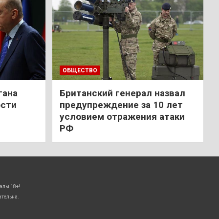
ОБЩЕСТВО
гана
Британский генерал назвал
ости
предупреждение за 10 лет
условием отражения атаки
РФ
алы 18+!
ательна.