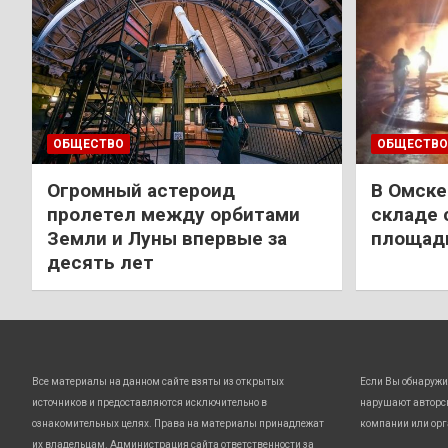
ОБЩЕСТВО
ОБЩЕСТВО
Огромный астероид
В Омске
пролетел между орбитами
складе 
Земли и Луны впервые за
площади
десять лет
Все материалы на данном сайте взяты из открытых
Если Вы обнаружи
источников и предоставляются исключительно в
нарушают авторс
ознакомительных целях. Права на материалы принадлежат
компании или орг
их владельцам. Администрация сайта ответственности за