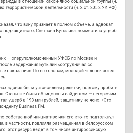
 вражды в отношении какой-либо социальной группы (ч.
ю террористической деятельности (ч. 2 ст. 205.2 УК РФ),
казал, что вину признает в полном объеме, а адвокат
о подзащитного, Светлана Бутылина, возместила ущерб,
.
з них — оперуполномоченный УФСБ по Москве и
 после задержания Бутылин «сотрудничал со
вые показания». По его словам, молодой человек хотел
сь.
нах здания были установлены решетки, поэтому пробить
пал. Стены же были облицованы сайдингом — негорючим
ал ущерб в 193 млн рублей, защитнику не ясно. «Это
понденту Business FM.
по собственной инициативе или его кто-то подтолкнул,
на, в частности, повлияла размещенная в белорусском
о, этот ресурс ведет в том числе антироссийскую