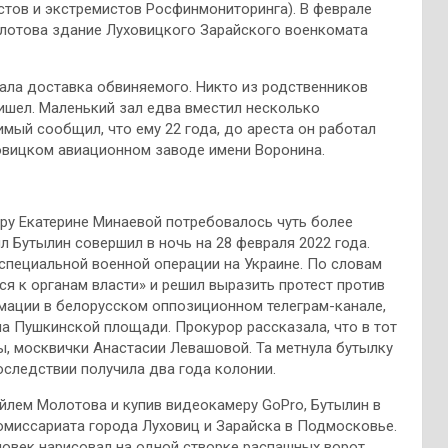
стов и экстремистов Росфинмониторинга). В феврале
лотова здание Луховицкого Зарайского военкомата
ала доставка обвиняемого. Никто из родственников
ришел. Маленький зал едва вместил несколько
мый сообщил, что ему 22 года, до ареста он работал
овицком авиационном заводе имени Воронина.
ору Екатерине Минаевой потребовалось чуть более
л Бутылин совершил в ночь на 28 февраля 2022 года.
 специальной военной операции на Украине. По словам
ся к органам власти» и решил выразить протест против
рмации в белорусском оппозиционном телеграм-канале,
а Пушкинской площади. Прокурор рассказала, что в тот
ы, москвички Анастасии Левашовой. Та метнула бутылку
оследствии получила два года колонии.
йлем Молотова и купив видеокамеру GoPro, Бутылин в
омиссариата города Луховиц и Зарайска в Подмосковье.
ловек нарисовал на одной створке распашных ворот