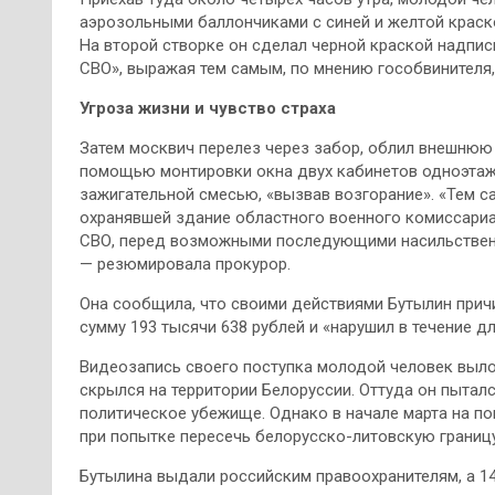
аэрозольными баллончиками с синей и желтой краск
На второй створке он сделал черной краской надпис
СВО», выражая тем самым, по мнению гособвинителя
Угроза жизни и чувство страха
Затем москвич перелез через забор, облил внешнюю
помощью монтировки окна двух кабинетов одноэтажн
зажигательной смесью, «вызвав возгорание». «Тем с
охранявшей здание областного военного комиссариа
СВО, перед возможными последующими насильственн
— резюмировала прокурор.
Она сообщила, что своими действиями Бутылин прич
сумму 193 тысячи 638 рублей и «нарушил в течение д
Видеозапись своего поступка молодой человек выло
скрылся на территории Белоруссии. Оттуда он пыталс
политическое убежище. Однако в начале марта на по
при попытке пересечь белорусско-литовскую границу
Бутылина выдали российским правоохранителям, а 14