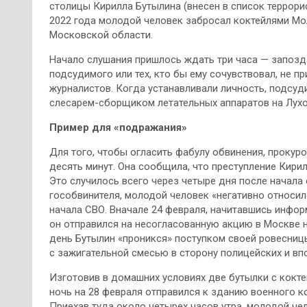
столицы Кирилла Бутылина (внесен в список террори
2022 года молодой человек забросал коктейлями Мо
Московской области.
Начало слушания пришлось ждать три часа — запозд
подсудимого или тех, кто бы ему сочувствовал, не п
журналистов. Когда устанавливали личность, подсуди
слесарем-сборщиком летательных аппаратов на Лух
Пример для «подражания»
Для того, чтобы огласить фабулу обвинения, прокур
десять минут. Она сообщила, что преступление Кирил
Это случилось всего через четыре дня после начала
гособвинителя, молодой человек «негативно относил
начала СВО. Вначале 24 февраля, начитавшись инфо
он отправился на несогласованную акцию в Москве н
день Бутылин «проникся» поступком своей ровесниц
с зажигательной смесью в сторону полицейских и вп
Изготовив в домашних условиях две бутылки с кокте
ночь на 28 февраля отправился к зданию военного к
Приехав туда около четырех часов утра, молодой че