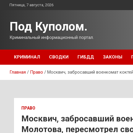
Перейти
Пятница, 7 августа, 2026
к
содержимому
Под Куполом.
Криминальный информационный портал.
КРИМИНАЛ
СВОДКИ
ГИБДД
ЗАКОНЫ
Главная
Право
Москвич, забросавший военкомат кокте
ПРАВО
Москвич, забросавший вое
Молотова, пересмотрел св