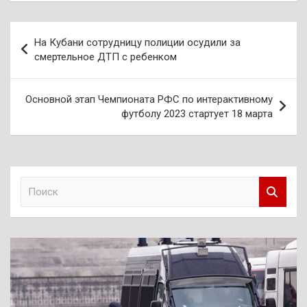
Навигация
На Кубани сотрудницу полиции осудили за
по
смертельное ДТП с ребенком
записям
Основной этап Чемпионата РФС по интерактивному
футболу 2023 стартует 18 марта
П
о
и
с
к