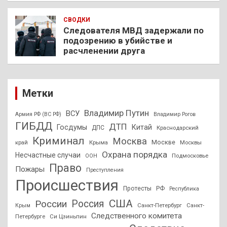
СВОДКИ
Следователя МВД задержали по
подозрению в убийстве и
расчленении друга
Метки
Владимир Путин
ВСУ
Армия РФ (ВС РФ)
Владимир Рогов
ГИБДД
ДТП
Госдумы
Китай
ДПС
Краснодарский
Криминал
Москва
Москве
край
Крыма
Москвы
Охрана порядка
Несчастные случаи
Подмосковье
ООН
Право
Пожары
Преступления
Происшествия
Протесты
РФ
Республика
США
России
Россия
Санкт-Петербург
Санкт-
Крым
Следственного комитета
Петербурге
Си Цзиньпин