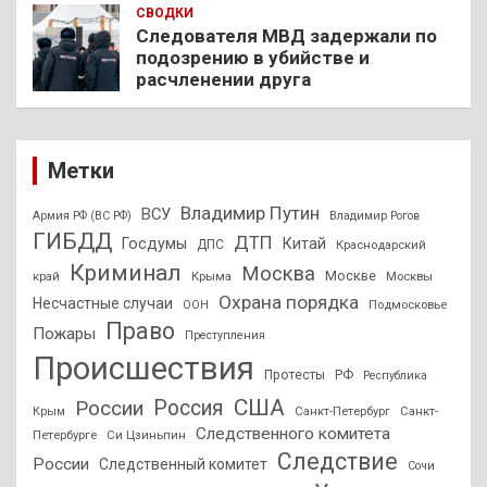
СВОДКИ
Следователя МВД задержали по
подозрению в убийстве и
расчленении друга
Метки
Владимир Путин
ВСУ
Армия РФ (ВС РФ)
Владимир Рогов
ГИБДД
ДТП
Госдумы
Китай
ДПС
Краснодарский
Криминал
Москва
Москве
край
Крыма
Москвы
Охрана порядка
Несчастные случаи
Подмосковье
ООН
Право
Пожары
Преступления
Происшествия
Протесты
РФ
Республика
США
России
Россия
Санкт-Петербург
Санкт-
Крым
Следственного комитета
Петербурге
Си Цзиньпин
Следствие
России
Следственный комитет
Сочи