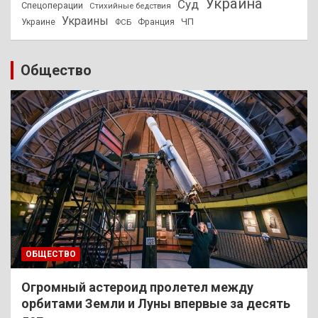
Украина
Суд
Спецоперации
Стихийные бедствия
Украины
ЧП
Украине
ФСБ
Франция
Общество
ОБЩЕСТВО
Огромный астероид пролетел между
орбитами Земли и Луны впервые за десять