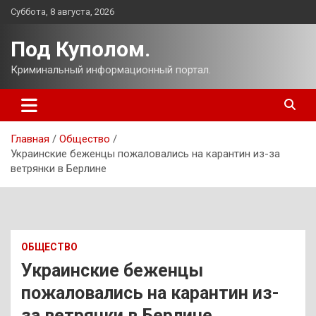
Перейти
Суббота, 8 августа, 2026
к
содержимому
Под Куполом.
Криминальный информационный портал.
Главная
Общество
Украинские беженцы пожаловались на карантин из-за
ветрянки в Берлине
ОБЩЕСТВО
Украинские беженцы
пожаловались на карантин из-
за ветрянки в Берлине