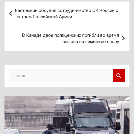
Навигация
Бастрыкин обсудил сотрудничество СК России с
по
театром Российской Армии
записям
В Канаде двое полицейских погибли во время
вызова на семейную ссору
П
о
и
с
к