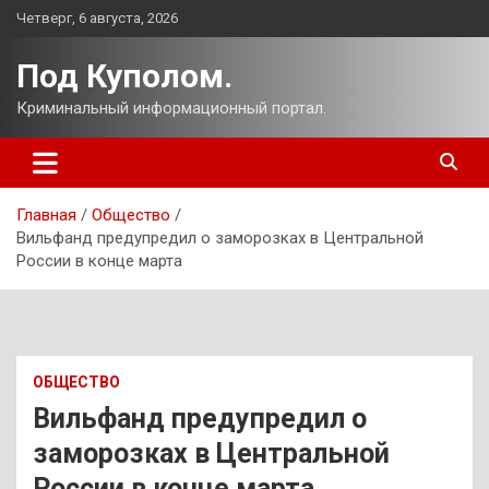
Перейти
Четверг, 6 августа, 2026
к
содержимому
Под Куполом.
Криминальный информационный портал.
Главная
Общество
Вильфанд предупредил о заморозках в Центральной
России в конце марта
ОБЩЕСТВО
Вильфанд предупредил о
заморозках в Центральной
России в конце марта