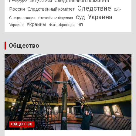
Следственного комитета
Петербурге
Си Цзиньпин
Следствие
России
Следственный комитет
Сочи
Украина
Суд
Спецоперации
Стихийные бедствия
Украины
ЧП
Украине
ФСБ
Франция
Общество
ОБЩЕСТВО