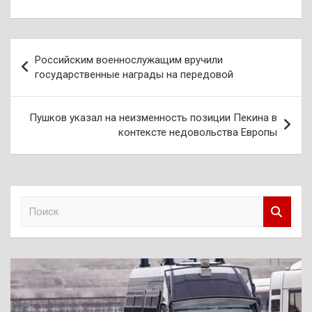
Навигация
Российским военнослужащим вручили
по
государственные награды на передовой
записям
Пушков указал на неизменность позиции Пекина в
контексте недовольства Европы
П
о
и
с
к