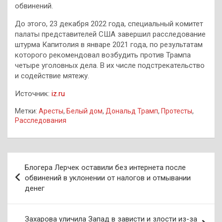
обвинений.
До этого, 23 декабря 2022 года, специальный комитет
палаты представителей США завершил расследование
штурма Капитолия в январе 2021 года, по результатам
которого рекомендовал возбудить против Трампа
четыре уголовных дела. В их числе подстрекательство
и содействие мятежу.
Источник:
iz.ru
Метки:
Аресты
,
Белый дом
,
Дональд Трамп
,
Протесты
,
Расследования
Навигация
Блогера Лерчек оставили без интернета после
по
обвинений в уклонении от налогов и отмывании
денег
записям
Захарова уличила Запад в зависти и злости из-за