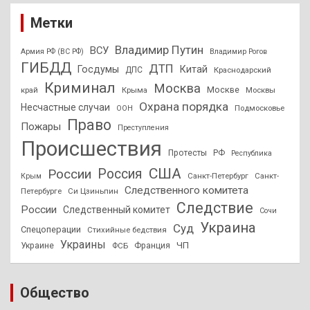
Метки
Владимир Путин
ВСУ
Армия РФ (ВС РФ)
Владимир Рогов
ГИБДД
ДТП
Госдумы
Китай
ДПС
Краснодарский
Криминал
Москва
Москве
край
Крыма
Москвы
Охрана порядка
Несчастные случаи
Подмосковье
ООН
Право
Пожары
Преступления
Происшествия
Протесты
РФ
Республика
США
России
Россия
Санкт-Петербург
Санкт-
Крым
Следственного комитета
Петербурге
Си Цзиньпин
Следствие
России
Следственный комитет
Сочи
Украина
Суд
Спецоперации
Стихийные бедствия
Украины
ЧП
Украине
ФСБ
Франция
Общество