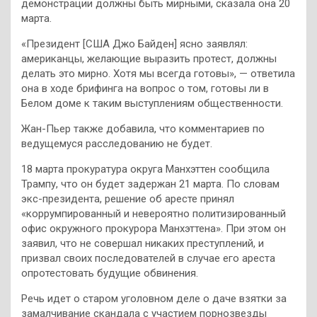
демонстрации должны быть мирными, сказала она 20
марта.
«Президент [США Джо Байден] ясно заявлял:
американцы, желающие выразить протест, должны
делать это мирно. Хотя мы всегда готовы», — ответила
она в ходе брифинга на вопрос о том, готовы ли в
Белом доме к таким выступлениям общественности.
Жан-Пьер также добавила, что комментариев по
ведущемуся расследованию не будет.
18 марта прокуратура округа Манхэттен сообщила
Трампу, что он будет задержан 21 марта. По словам
экс-президента, решение об аресте принял
«коррумпированный и невероятно политизированный
офис окружного прокурора Манхэттена». При этом он
заявил, что не совершал никаких преступлений, и
призвал своих последователей в случае его ареста
опротестовать будущие обвинения.
Речь идет о старом уголовном деле о даче взятки за
замалчивание скандала с участием порнозвезды