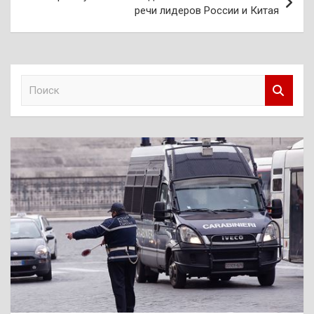
речи лидеров России и Китая
П
о
и
с
к