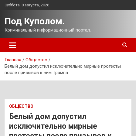
Перейти
Суббота, 8 августа, 2026
к
содержимому
Под Куполом.
Криминальный информационный портал.
Главная
Общество
Белый дом допустил исключительно мирные протесты
после призывов к ним Трампа
ОБЩЕСТВО
Белый дом допустил
исключительно мирные
протесты после призывов к