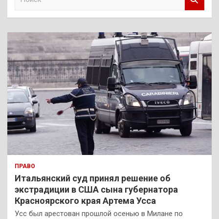
о
и
с
к
ПРАВО
Итальянский суд принял решение об
экстрадиции в США сына губернатора
Красноярского края Артема Усса
Усс был арестован прошлой осенью в Милане по