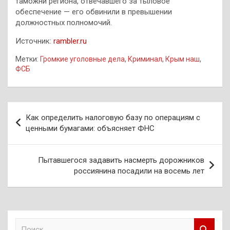
таможни региона, отвечавшего за тыловое
обеспечение — его обвинили в превышении
должностных полномочий.
Источник:
rambler.ru
Метки:
Громкие уголовные дела
,
Криминал
,
Крым наш
,
ФСБ
Навигация
Как определить налоговую базу по операциям с
по
ценными бумагами: объясняет ФНС
записям
Пытавшегося задавить насмерть дорожников
россиянина посадили на восемь лет
П