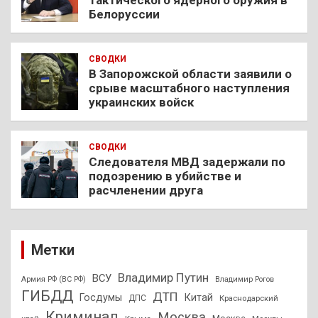
тактического ядерного оружия в
Белоруссии
СВОДКИ
В Запорожской области заявили о
срыве масштабного наступления
украинских войск
СВОДКИ
Следователя МВД задержали по
подозрению в убийстве и
расчленении друга
Метки
Владимир Путин
ВСУ
Армия РФ (ВС РФ)
Владимир Рогов
ГИБДД
ДТП
Госдумы
Китай
ДПС
Краснодарский
Криминал
Москва