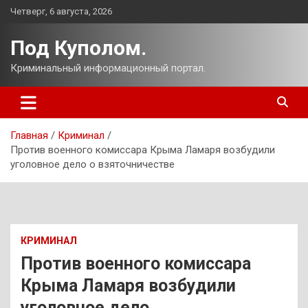
Перейти
Четверг, 6 августа, 2026
к
содержимому
Под Куполом.
Криминальный информационный портал.
Главная
Криминал
Против военного комиссара Крыма Ламаря возбудили
уголовное дело о взяточничестве
КРИМИНАЛ
Против военного комиссара
Крыма Ламаря возбудили
уголовное дело