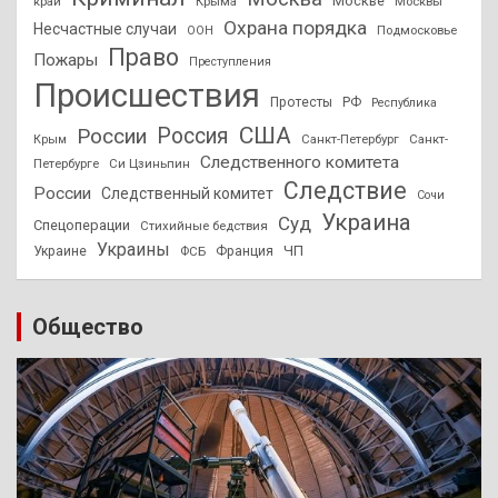
Москве
край
Крыма
Москвы
Охрана порядка
Несчастные случаи
Подмосковье
ООН
Право
Пожары
Преступления
Происшествия
Протесты
РФ
Республика
США
России
Россия
Санкт-Петербург
Санкт-
Крым
Следственного комитета
Петербурге
Си Цзиньпин
Следствие
России
Следственный комитет
Сочи
Украина
Суд
Спецоперации
Стихийные бедствия
Украины
ЧП
Украине
ФСБ
Франция
Общество