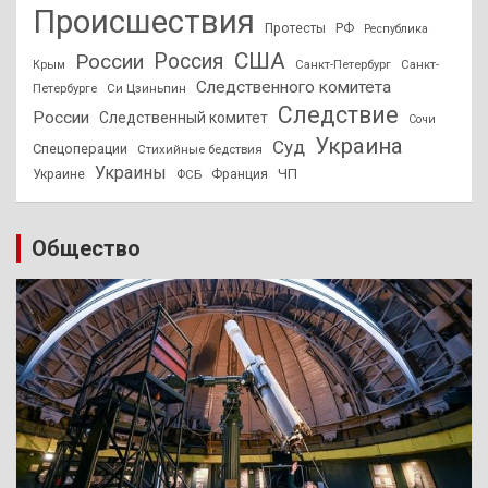
Происшествия
Протесты
РФ
Республика
США
России
Россия
Санкт-Петербург
Санкт-
Крым
Следственного комитета
Петербурге
Си Цзиньпин
Следствие
России
Следственный комитет
Сочи
Украина
Суд
Спецоперации
Стихийные бедствия
Украины
ЧП
Украине
ФСБ
Франция
Общество