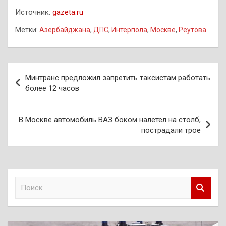
Источник:
gazeta.ru
Метки:
Азербайджана
,
ДПС
,
Интерпола
,
Москве
,
Реутова
Навигация
Минтранс предложил запретить таксистам работать
по
более 12 часов
записям
В Москве автомобиль ВАЗ боком налетел на столб,
пострадали трое
П
о
и
с
к