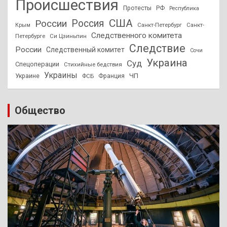
Происшествия
Протесты
РФ
Республика
США
России
Россия
Санкт-Петербург
Санкт-
Крым
Следственного комитета
Петербурге
Си Цзиньпин
Следствие
России
Следственный комитет
Сочи
Украина
Суд
Спецоперации
Стихийные бедствия
Украины
ЧП
Украине
ФСБ
Франция
Общество