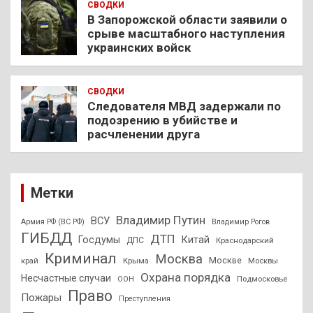
СВОДКИ
В Запорожской области заявили о
срыве масштабного наступления
украинских войск
СВОДКИ
Следователя МВД задержали по
подозрению в убийстве и
расчленении друга
Метки
Владимир Путин
ВСУ
Армия РФ (ВС РФ)
Владимир Рогов
ГИБДД
ДТП
Госдумы
Китай
ДПС
Краснодарский
Криминал
Москва
Москве
край
Крыма
Москвы
Охрана порядка
Несчастные случаи
Подмосковье
ООН
Право
Пожары
Преступления