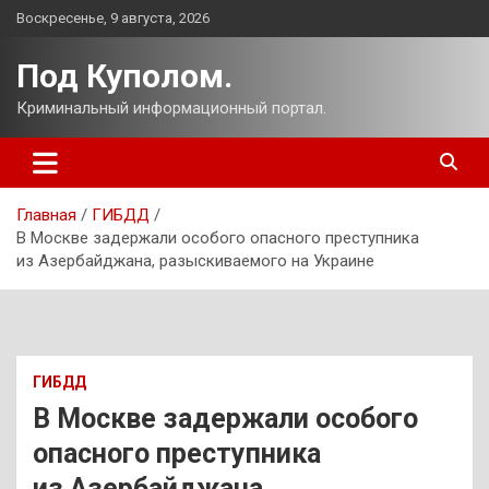
Перейти
Воскресенье, 9 августа, 2026
к
содержимому
Под Куполом.
Криминальный информационный портал.
Главная
ГИБДД
В Москве задержали особого опасного преступника
из Азербайджана, разыскиваемого на Украине
ГИБДД
В Москве задержали особого
опасного преступника
из Азербайджана,