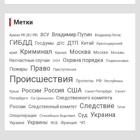
Метки
Владимир Путин
ВСУ
Армия РФ (ВС РФ)
Владимир Рогов
ГИБДД
ДТП
Госдумы
Китай
ДПС
Краснодарский
Криминал
Москва
Москве
край
Крыма
Москвы
Охрана порядка
Несчастные случаи
Подмосковье
ООН
Право
Пожары
Преступления
Происшествия
Протесты
РФ
Республика
США
России
Россия
Санкт-Петербург
Санкт-
Крым
Следственного комитета
Петербурге
Си Цзиньпин
Следствие
России
Следственный комитет
Сочи
Украина
Суд
Спецоперации
Стихийные бедствия
Украины
ЧП
Украине
ФСБ
Франция