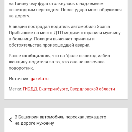
на Ганину яму фура столкнулась с надземным
пешеходным переходом. После удара мост обрушился
на дорогу.
В аварии пострадал водитель автомобиля Scania.
Прибывшие на место ДТП медики отправили мужчину
в больницу. Полиция выясняет причины и
обстоятельства произошедшей аварии.
Ранее
сообщалось
, что на Урале пешеход избил
женщину-водителя за то, что она не включала
поворотник.
Источник:
gazeta.ru
Метки:
ГИБДД
,
Екатеринбурге
,
Свердловской области
Навигация
В Башкирии автомобиль переехал лежащего
по
на дороге мужчину
записям