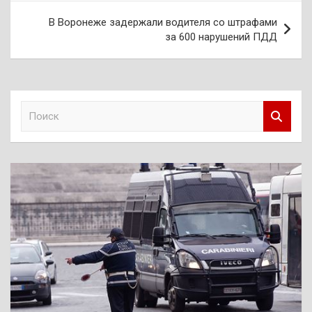
В Воронеже задержали водителя со штрафами
за 600 нарушений ПДД
П
о
и
с
к