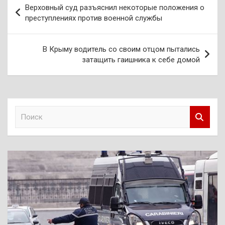
Верховный суд разъяснил некоторые положения о
по
преступлениях против военной службы
записям
В Крыму водитель со своим отцом пытались
затащить гаишника к себе домой
П
о
и
с
к