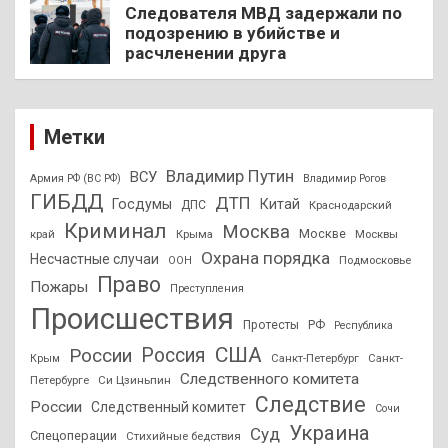
Следователя МВД задержали по
подозрению в убийстве и
расчленении друга
Метки
Владимир Путин
ВСУ
Армия РФ (ВС РФ)
Владимир Рогов
ГИБДД
ДТП
Госдумы
Китай
ДПС
Краснодарский
Криминал
Москва
Москве
край
Крыма
Москвы
Охрана порядка
Несчастные случаи
Подмосковье
ООН
Право
Пожары
Преступления
Происшествия
Протесты
РФ
Республика
США
России
Россия
Санкт-Петербург
Санкт-
Крым
Следственного комитета
Петербурге
Си Цзиньпин
Следствие
России
Следственный комитет
Сочи
Украина
Суд
Спецоперации
Стихийные бедствия