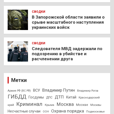
СВОДКИ
В Запорожской области заявили о
срыве масштабного наступления
украинских войск
СВОДКИ
Следователя МВД задержали по
подозрению в убийстве и
расчленении друга
Метки
Владимир Путин
ВСУ
Армия РФ (ВС РФ)
Владимир Рогов
ГИБДД
ДТП
Госдумы
Китай
ДПС
Краснодарский
Криминал
Москва
Москве
край
Крыма
Москвы
Охрана порядка
Несчастные случаи
Подмосковье
ООН