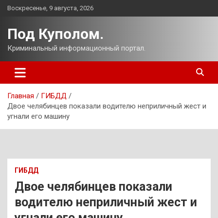
Перейти
Воскресенье, 9 августа, 2026
к
содержимому
Под Куполом.
Криминальный информационный портал.
Главная
ГИБДД
Двое челябинцев показали водителю неприличный жест и
угнали его машину
ГИБДД
Двое челябинцев показали
водителю неприличный жест и
угнали его машину