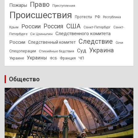
Право
Пожары
Преступления
Происшествия
Протесты
РФ
Республика
США
России
Россия
Санкт-Петербург
Санкт-
Крым
Следственного комитета
Петербурге
Си Цзиньпин
Следствие
России
Следственный комитет
Сочи
Украина
Суд
Спецоперации
Стихийные бедствия
Украины
ЧП
Украине
ФСБ
Франция
Общество