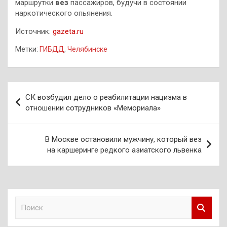
маршрутки
вез
пассажиров, будучи в состоянии
наркотического опьянения.
Источник:
gazeta.ru
Метки:
ГИБДД
,
Челябинске
Навигация
СК возбудил дело о реабилитации нацизма в
по
отношении сотрудников «Мемориала»
записям
В Москве остановили мужчину, который вез
на каршеринге редкого азиатского львенка
П
о
и