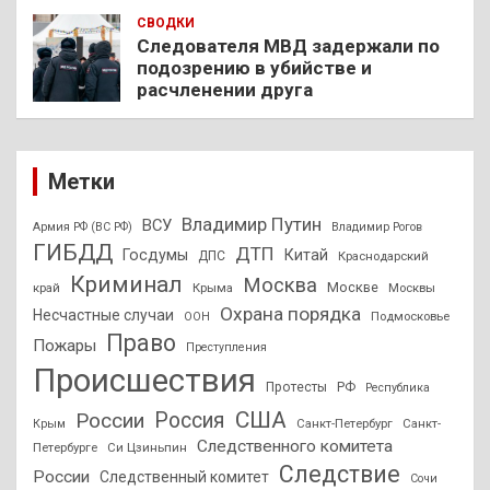
СВОДКИ
Следователя МВД задержали по
подозрению в убийстве и
расчленении друга
Метки
Владимир Путин
ВСУ
Армия РФ (ВС РФ)
Владимир Рогов
ГИБДД
ДТП
Госдумы
Китай
ДПС
Краснодарский
Криминал
Москва
Москве
край
Крыма
Москвы
Охрана порядка
Несчастные случаи
Подмосковье
ООН
Право
Пожары
Преступления
Происшествия
Протесты
РФ
Республика
США
России
Россия
Санкт-Петербург
Санкт-
Крым
Следственного комитета
Петербурге
Си Цзиньпин
Следствие
России
Следственный комитет
Сочи