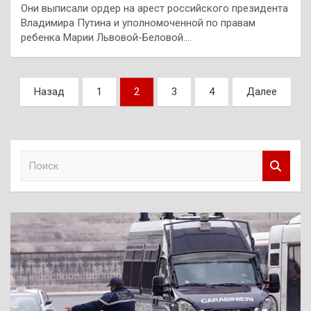
Они выписали ордер на арест российского президента
Владимира Путина и уполномоченной по правам
ребенка Марии Львовой-Беловой.…
Пагинация
Назад
1
2
3
4
Далее
записей
П
о
и
с
к