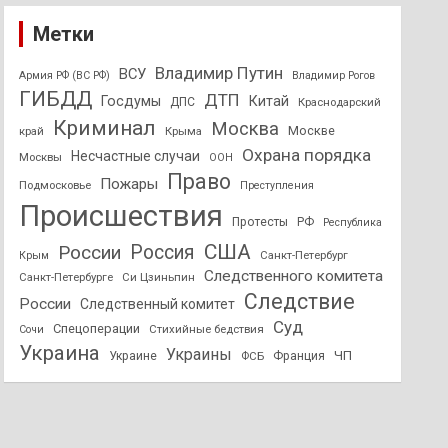
Метки
Владимир Путин
ВСУ
Армия РФ (ВС РФ)
Владимир Рогов
ГИБДД
ДТП
Госдумы
Китай
ДПС
Краснодарский
Криминал
Москва
Москве
край
Крыма
Охрана порядка
Несчастные случаи
Москвы
ООН
Право
Пожары
Подмосковье
Преступления
Происшествия
Протесты
РФ
Республика
США
России
Россия
Санкт-Петербург
Крым
Следственного комитета
Санкт-Петербурге
Си Цзиньпин
Следствие
России
Следственный комитет
Суд
Спецоперации
Стихийные бедствия
Сочи
Украина
Украины
ЧП
Украине
ФСБ
Франция