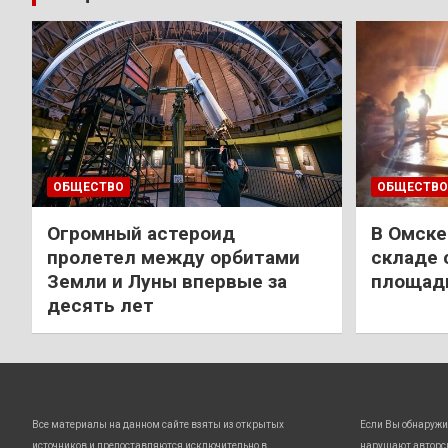
ОБЩЕСТВО
ОБЩЕСТВО
Огромный астероид
В Омске
пролетел между орбитами
складе 
Земли и Луны впервые за
площади
десять лет
Все материалы на данном сайте взяты из открытых
Если Вы обнаружи
источников и предоставляются исключительно в
нарушают авторс