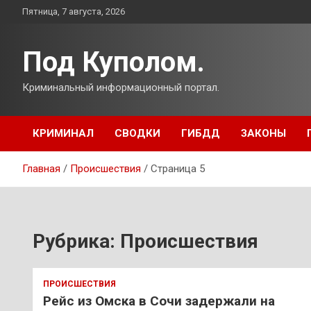
Перейти
Пятница, 7 августа, 2026
к
содержимому
Под Куполом.
Криминальный информационный портал.
КРИМИНАЛ
СВОДКИ
ГИБДД
ЗАКОНЫ
Главная
Происшествия
Страница 5
Рубрика:
Происшествия
ПРОИСШЕСТВИЯ
Рейс из Омска в Сочи задержали на