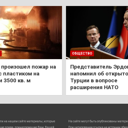
ОБЩЕСТВО
 произошел пожар на
Представитель Эрдо
с пластиком на
напомнил об открыт
 3500 кв. м
Турции в вопросе
расширения НАТО
ли на нашем сайте материалы, которые
На сайте могут быть опубликованы матери
кие права, принадлежащие Вам, Вашей
При цитировании ссылка на источник обяз