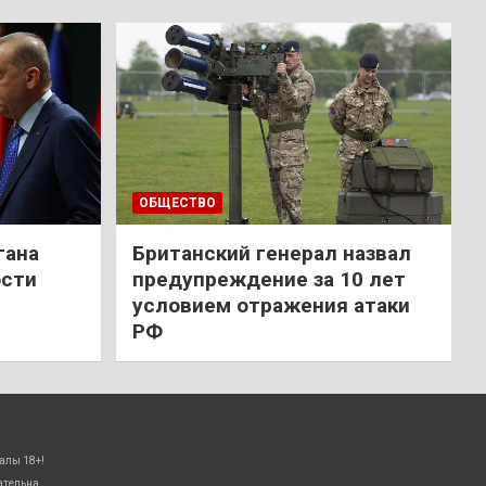
ОБЩЕСТВО
гана
Британский генерал назвал
ости
предупреждение за 10 лет
условием отражения атаки
РФ
алы 18+!
ательна.