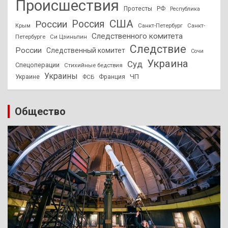
Происшествия
Протесты
РФ
Республика
США
России
Россия
Санкт-Петербург
Санкт-
Крым
Следственного комитета
Петербурге
Си Цзиньпин
Следствие
России
Следственный комитет
Сочи
Украина
Суд
Спецоперации
Стихийные бедствия
Украины
ЧП
Украине
ФСБ
Франция
Общество