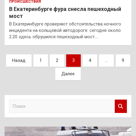
ПРОИСШЕСТВИЯ
В Екатеринбурге фура снесла пешеходный
мост
В Екатеринбурге проверяют обстоятельства ночного
инцидента на кольцевой автодороге: сегодня около
2.20 здесь обрушился пешеходный мост.…
Пагинация
Назад
1
2
3
4
…
9
записей
Далее
П
о
и
с
к