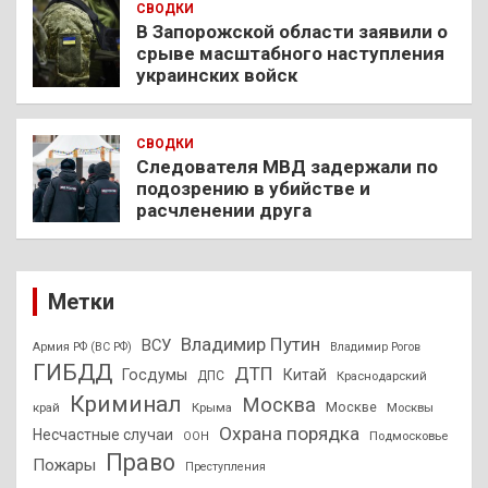
СВОДКИ
В Запорожской области заявили о
срыве масштабного наступления
украинских войск
СВОДКИ
Следователя МВД задержали по
подозрению в убийстве и
расчленении друга
Метки
Владимир Путин
ВСУ
Армия РФ (ВС РФ)
Владимир Рогов
ГИБДД
ДТП
Госдумы
Китай
ДПС
Краснодарский
Криминал
Москва
Москве
край
Крыма
Москвы
Охрана порядка
Несчастные случаи
Подмосковье
ООН
Право
Пожары
Преступления