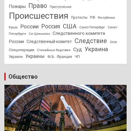
Право
Пожары
Преступления
Происшествия
Протесты
РФ
Республика
США
России
Россия
Санкт-Петербург
Санкт-
Крым
Следственного комитета
Петербурге
Си Цзиньпин
Следствие
России
Следственный комитет
Сочи
Украина
Суд
Спецоперации
Стихийные бедствия
Украины
ЧП
Украине
ФСБ
Франция
Общество