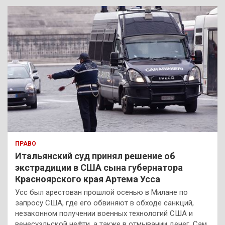
к
ПРАВО
Итальянский суд принял решение об
экстрадиции в США сына губернатора
Красноярского края Артема Усса
Усс был арестован прошлой осенью в Милане по
запросу США, где его обвиняют в обходе санкций,
незаконном получении военных технологий США и
венесуэльской нефти, а также в отмывании денег. Сам