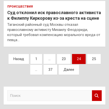
ПРОИСШЕСТВИЯ
Суд отклонил иск православного активиста
к Филиппу Киркорову из-за креста на сцене
Таганский районный суд Москвы отказал
православному активисту Михаилу Феодориди,
который требовал компенсацию морального вреда от
певца…
Пагинация
Назад
1
…
23
24
25
записей
…
37
Далее
П
о
и
с