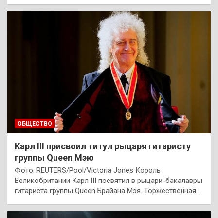
ОБЩЕСТВО
Карл III присвоил титул рыцаря гитаристу
группы Queen Мэю
Фото: REUTERS/Pool/Victoria Jones Король
Великобритании Карл III посвятил в рыцари-бакалавры
гитариста группы Queen Брайана Мэя. Торжественная…