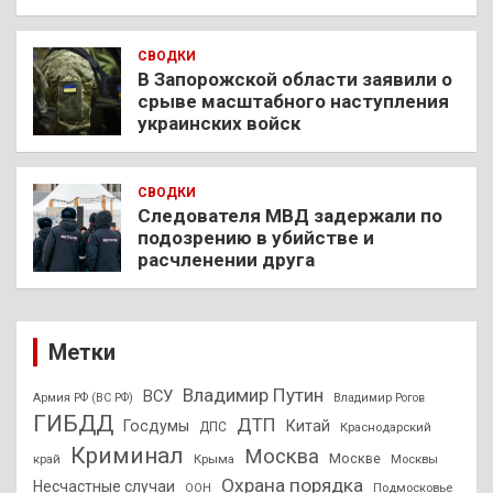
СВОДКИ
В Запорожской области заявили о
срыве масштабного наступления
украинских войск
СВОДКИ
Следователя МВД задержали по
подозрению в убийстве и
расчленении друга
Метки
Владимир Путин
ВСУ
Армия РФ (ВС РФ)
Владимир Рогов
ГИБДД
ДТП
Госдумы
Китай
ДПС
Краснодарский
Криминал
Москва
Москве
край
Крыма
Москвы
Охрана порядка
Несчастные случаи
Подмосковье
ООН